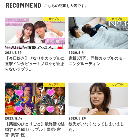
RECOMMEND
こちらの記事も人気です。
カップル
カップル
2024.8.29
2020.5.9
【今日好き】せなりあカップルに
家賃3万円。同棲カップルのモー
直撃インタビュー！ノロケが止ま
ニングルーティン
らないラブラ…
カップル
カップル
2023.12.14
2020.5.29
【薬屋のひとりごと】最終話で結
彼氏がいなくなってしまいまし
婚する全6組カップル！皇弟･宦
た。
官･武官･医…