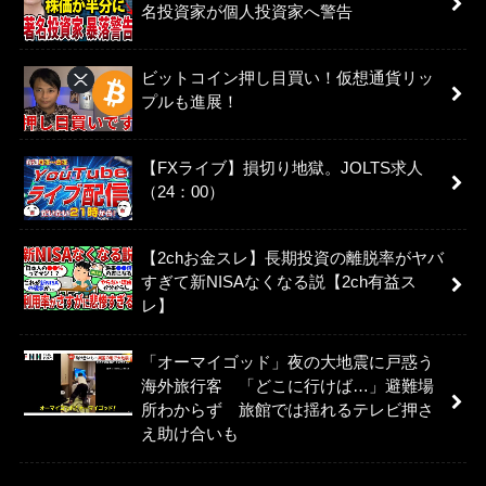
名投資家が個人投資家へ警告
ビットコイン押し目買い！仮想通貨リッ
プルも進展！
【FXライブ】損切り地獄。JOLTS求人
（24：00）
【2chお金スレ】長期投資の離脱率がヤバ
すぎて新NISAなくなる説【2ch有益ス
レ】
「オーマイゴッド」夜の大地震に戸惑う
海外旅行客 「どこに行けば…」避難場
所わからず 旅館では揺れるテレビ押さ
え助け合いも