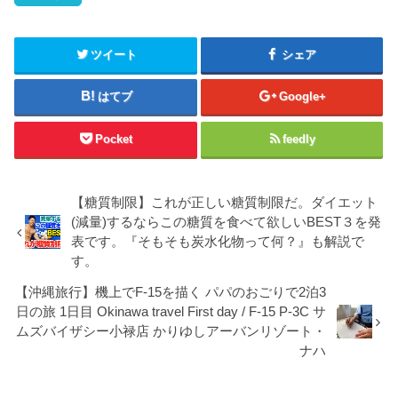
ツイート
シェア
はてブ
Google+
Pocket
feedly
【糖質制限】これが正しい糖質制限だ。ダイエット
(減量)するならこの糖質を食べて欲しいBEST３を発
表です。『そもそも炭水化物って何？』も解説で
す。
【沖縄旅行】機上でF-15を描く パパのおごりで2泊3
日の旅 1日目 Okinawa travel First day / F-15 P-3C サ
ムズバイザシー小禄店 かりゆしアーバンリゾート・
ナハ