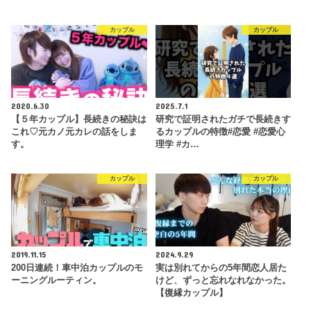
カップル
カップル
2020.6.30
2025.7.1
【５年カップル】長続きの秘訣は
研究で証明されたガチで長続きす
これ♡元カノ元カレの話をしま
るカップルの特徴#恋愛 #恋愛心
す。
理学 #カ…
カップル
カップル
2019.11.15
2024.9.29
200日連続！車中泊カップルのモ
実は別れてからの5年間恋人居た
ーニングルーティン。
けど、ずっと忘れなれなかった。
【復縁カップル】