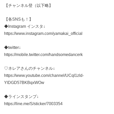
【チャンネル登（以下略】
【各SNSも！】
◆Instagram インスタ↓
https://www.instagram.com/yamakai_official
◆twitter↓
https://mobile.twitter.com/handsomedancerk
♡ネレアさんのチャンネル↓
https://www.youtube.com/channel/UCqI1zld-
YlDGD57BKBqxWOw
◆ラインスタンプ↓
https://line.me/S/sticker/7003354