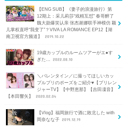
【ENG SUB】《妻子的浪漫旅行》第
12期上：采儿莉莎“戏精互怼” 春哥醉了
魏大勋爆笑认亲 张杰谢娜联手神模仿 颖
儿掌权直呼“我变了”？VIVA LA ROMANCE EP12【湖
南卫视官方频道】
2019.10.22
19歳カップルのルームツアーがエ●す
ぎた…
2022.08.10
＼バレンタイン／に撮ってほしいカッ
プルプリのポーズをご紹介♥【プリレン
ジャーTV】【中野恵那】【吉田凜音】
【本田響矢】
2020.02.04
【Vlog】福岡旅行で酒に敗北した with
岡奈なな子
2019.12.19