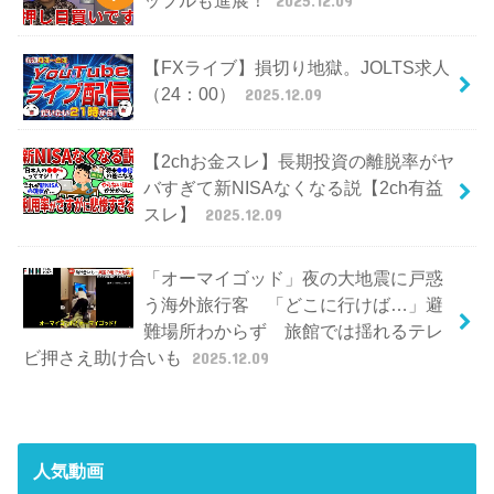
【FXライブ】損切り地獄。JOLTS求人
（24：00）
2025.12.09
【2chお金スレ】長期投資の離脱率がヤ
バすぎて新NISAなくなる説【2ch有益
スレ】
2025.12.09
「オーマイゴッド」夜の大地震に戸惑
う海外旅行客 「どこに行けば…」避
難場所わからず 旅館では揺れるテレ
ビ押さえ助け合いも
2025.12.09
人気動画