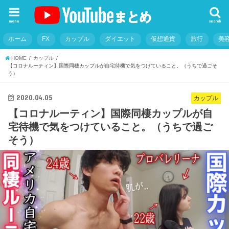
menu
search
ホーム
FX
カップル
ダイエット
仮想通貨
旅行
美
HOME
カップル
【コロナルーティン】国際同棲カップルが自宅待機で気をつけていること。（うちで過ごそ
う）
2020.04.05
カップル
【コロナルーティン】国際同棲カップルが自
宅待機で気をつけていること。（うちで過ご
そう）