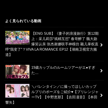
よく見られている動画
【ENG SUB】《妻子的浪漫旅行》第12期
上：采儿莉莎“戏精互怼” 春哥醉了 魏大勋
爆笑认亲 张杰谢娜联手神模仿 颖儿掌权直
呼“我变了”？VIVA LA ROMANCE EP12【湖南卫视官方频
道】
19歳カップルのルームツアーがエ●すぎ
た…
＼バレンタイン／に撮ってほしいカップ
ルプリのポーズをご紹介♥【プリレンジャ
ーTV】【中野恵那】【吉田凜音】【本田
響矢】