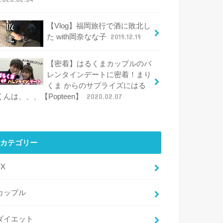
【Vlog】福岡旅行で酒に敗北し
た with岡奈なな子
2019.12.19
【密着】はるくまカップルのバ
レンタインデートに密着！まり
くま からのサプライズにはる
くんは、、、【Popteen】
2020.02.07
カテゴリー
FX
カップル
ダイエット