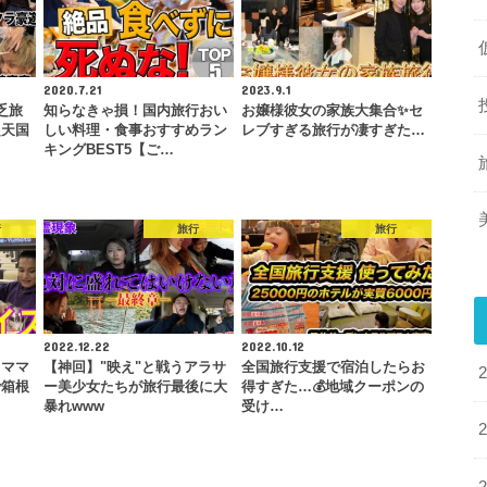
2020.7.21
2023.9.1
乏旅
知らなきゃ損！国内旅行おい
お嬢様彼女の家族大集合✨セ
超天国
しい料理・食事おすすめラン
レブすぎる旅行が凄すぎた…
キングBEST5【ご…
行
旅行
旅行
2022.12.22
2022.10.12
】ママ
【神回】"映え"と戦うアラサ
全国旅行支援で宿泊したらお
で箱根
ー美少女たちが旅行最後に大
得すぎた…💰地域クーポンの
…
暴れwww
受け…