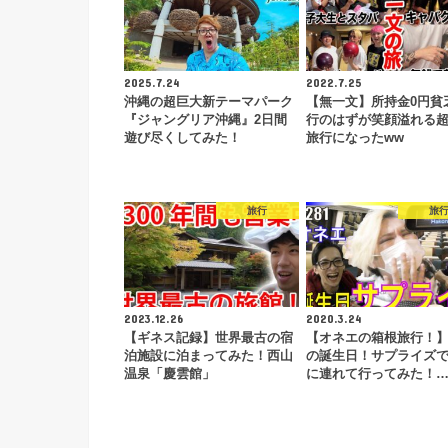
2025.7.24
2022.7.25
沖縄の超巨大新テーマパーク
【無一文】所持金0円貧
『ジャングリア沖縄』2日間
行のはずが笑顔溢れる
遊び尽くしてみた！
旅行になったww
旅行
旅
2023.12.26
2020.3.24
【ギネス記録】世界最古の宿
【オネエの箱根旅行！
泊施設に泊まってみた！西山
の誕生日！サプライズ
温泉「慶雲館」
に連れて行ってみた！