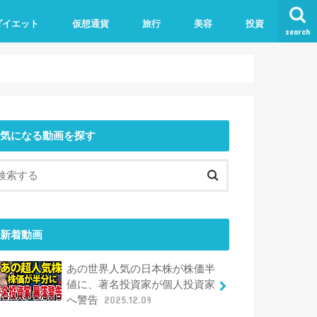
ダイエット
仮想通貨
旅行
美容
投資
search
気になる動画を探す
新着動画
あの世界人気の日本株が株価半
値に、著名投資家が個人投資家
へ警告
2025.12.09