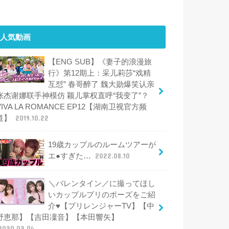
人気動画
【ENG SUB】《妻子的浪漫旅
行》第12期上：采儿莉莎“戏精
互怼” 春哥醉了 魏大勋爆笑认亲
张杰谢娜联手神模仿 颖儿掌权直呼“我变了”？
VIVA LA ROMANCE EP12【湖南卫视官方频
道】
2019.10.22
19歳カップルのルームツアーが
エ●すぎた…
2022.08.10
＼バレンタイン／に撮ってほし
いカップルプリのポーズをご紹
介♥【プリレンジャーTV】【中
野恵那】【吉田凜音】【本田響矢】
2020.02.04