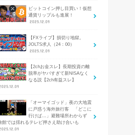
ビットコイン押し目買い！仮想
通貨リップルも進展！
2025.12.09
【FXライブ】損切り地獄。
JOLTS求人（24：00）
2025.12.09
【2chお金スレ】長期投資の離
脱率がヤバすぎて新NISAなく
なる説【2ch有益スレ】
2025.12.09
「オーマイゴッド」夜の大地震
に戸惑う海外旅行客 「どこに
行けば…」避難場所わからず
旅館では揺れるテレビ押さえ助け合いも
2025.12.09