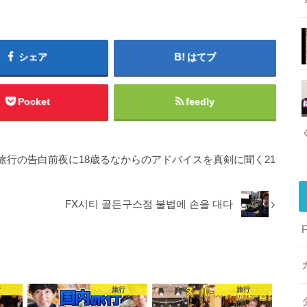
シェア
はてブ
Pocket
feedly
行の告白前夜に18歳るなからのアドバイスを真剣に聞く21
FX시티 골든구스점 불법에 손을 대다
行
旅行
旅行