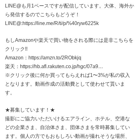
LINE@も月1ペースですが配信しています。大体、海外か
ら発信するのでこちらもどうぞ！
LINE@:https://line.me/R/ti/p/%40ryw6225k
もしAmazonや楽天で買い物をされる際には是非こちらを
クリック!!
Amazon：https://amzn.to/2RObkjq
楽天：https://hb.afl.rakuten.co.jp/hgc/07a9…
※クリック後に何か買ってもらえれば1〜3%が私の収入
となります。動画作成の活動費として使わせて貰いま
す。
★募集しています！★
撮影にご協力いただいけるエアライン、ホテル、空港な
どの企業さま、自治体さま、団体さまを常時募集してい
ます。個人の方でもおもしろい動画が撮れそうな場所、