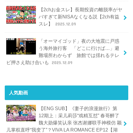
【2chお金スレ】長期投資の離脱率がヤ
バすぎて新NISAなくなる説【2ch有益
スレ】
2025.12.09
「オーマイゴッド」夜の大地震に戸惑
う海外旅行客 「どこに行けば…」避
難場所わからず 旅館では揺れるテレ
ビ押さえ助け合いも
2025.12.09
人気動画
【ENG SUB】《妻子的浪漫旅行》第
12期上：采儿莉莎“戏精互怼” 春哥醉了
魏大勋爆笑认亲 张杰谢娜联手神模仿 颖
儿掌权直呼“我变了”？VIVA LA ROMANCE EP12【湖