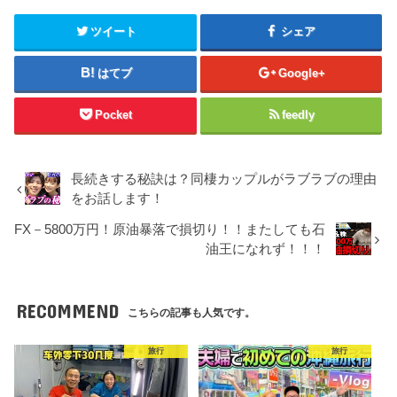
ツイート
シェア
はてブ
Google+
Pocket
feedly
長続きする秘訣は？同棲カップルがラブラブの理由
をお話します！
FX－5800万円！原油暴落で損切り！！またしても石
油王になれず！！！
RECOMMEND
こちらの記事も人気です。
旅行
旅行