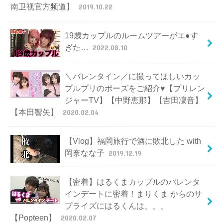
南卫视官方频道】
2019.10.22
19歳カップルのルームツアーがエ●す
ぎた…
2022.08.10
＼バレンタイン／に撮ってほしいカッ
プルプリのポーズをご紹介♥【プリレン
ジャーTV】【中野恵那】【吉田凜音】
【本田響矢】
2020.02.04
【Vlog】福岡旅行で酒に敗北した with
岡奈なな子
2019.12.19
【密着】はるくまカップルのバレンタ
インデートに密着！まりくま からのサ
プライズにはるくんは、、、
【Popteen】
2020.02.07