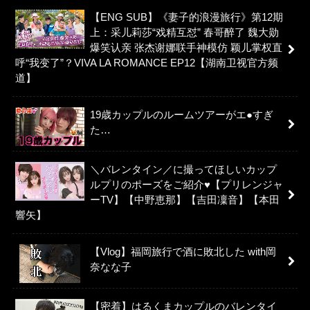
【ENG SUB】《妻子的浪漫旅行》第12期
上：采儿莉莎“戏精互怼” 春哥醉了 魏大勋
爆笑认亲 张杰谢娜联手神模仿 颖儿掌权直
呼“我变了”？VIVA LA ROMANCE EP12【湖南卫视官方频
道】
19歳カップルのルームツアーがエ●すぎ
た…
＼バレンタイン／に撮ってほしいカップ
ルプリのポーズをご紹介♥【プリレンジャ
ーTV】【中野恵那】【吉田凜音】【本田
響矢】
【Vlog】福岡旅行で酒に敗北した with岡
奈なな子
【密着】はるくまカップルのバレンタイ