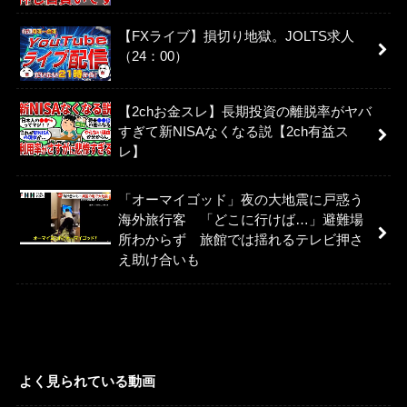
【FXライブ】損切り地獄。JOLTS求人
（24：00）
【2chお金スレ】長期投資の離脱率がヤバ
すぎて新NISAなくなる説【2ch有益ス
レ】
「オーマイゴッド」夜の大地震に戸惑う
海外旅行客 「どこに行けば…」避難場
所わからず 旅館では揺れるテレビ押さ
え助け合いも
よく見られている動画