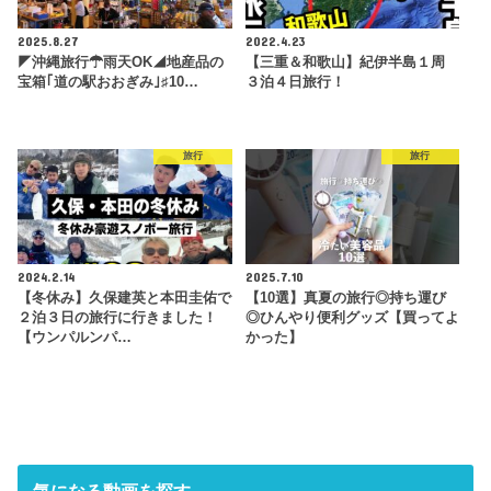
2025.8.27
2022.4.23
◤沖縄旅行☂雨天OK◢地産品の
【三重＆和歌山】紀伊半島１周
宝箱｢道の駅おおぎみ｣♯10…
３泊４日旅行！
旅行
旅行
2024.2.14
2025.7.10
【冬休み】久保建英と本田圭佑で
【10選】真夏の旅行◎持ち運び
２泊３日の旅行に行きました！
◎ひんやり便利グッズ【買ってよ
【ウンパルンパ…
かった】