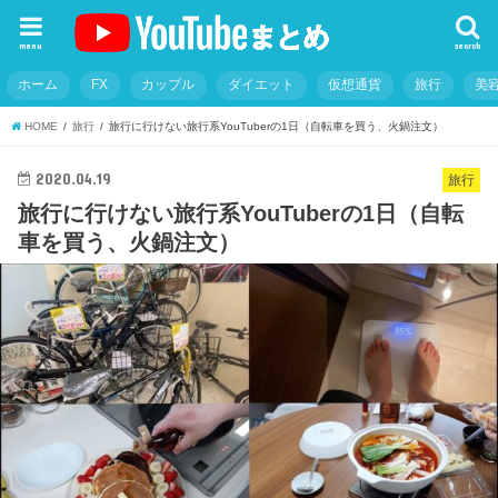
menu
search
ホーム
FX
カップル
ダイエット
仮想通貨
旅行
美
HOME
旅行
旅行に行けない旅行系YouTuberの1日（自転車を買う、火鍋注文）
2020.04.19
旅行
旅行に行けない旅行系YouTuberの1日（自転
車を買う、火鍋注文）