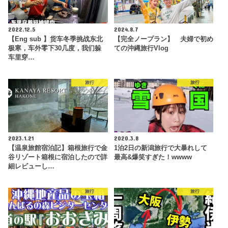
2022.12.5
2024.8.7
【Eng sub 】货车冬季挑战东北
【完全ノープラン】 夫婦で初め
极寒，车外零下30几度，我们躲
ての沖縄旅行Vlog
车里穿…
旅行
旅行
2023.1.21
2020.3.8
【温泉旅館宿泊記】箱根旅行で金
1泊2日の新潟旅行で大暴れして
谷リゾート箱根に宿泊したので詳
最高&爆笑すぎた！wwww
細レビューし…
旅行
旅行