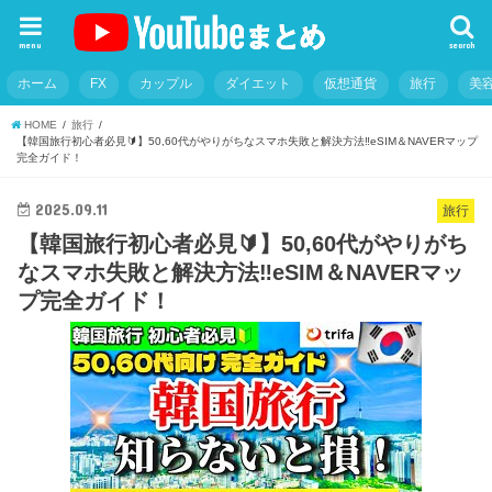
menu
search
ホーム
FX
カップル
ダイエット
仮想通貨
旅行
美
HOME
旅行
【韓国旅行初心者必見🔰】50,60代がやりがちなスマホ失敗と解決方法‼️eSIM＆NAVERマップ
完全ガイド！
2025.09.11
旅行
【韓国旅行初心者必見🔰】50,60代がやりがち
なスマホ失敗と解決方法‼️eSIM＆NAVERマッ
プ完全ガイド！