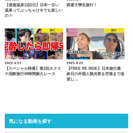
【道後温泉1泊2日】日本一古い
跟著大學生旅行！
温泉ってぶっちゃけ今でも楽しい
の？
旅行
旅行
2022.6.27
2025.8.22
【スペシャル特番】第2回ネクス
【FREE RE RIDE】日本旅行最
テ泥酔旅行48時間耐久レース
終日の外国人観光客を空港まで送
迎し…
気になる動画を探す