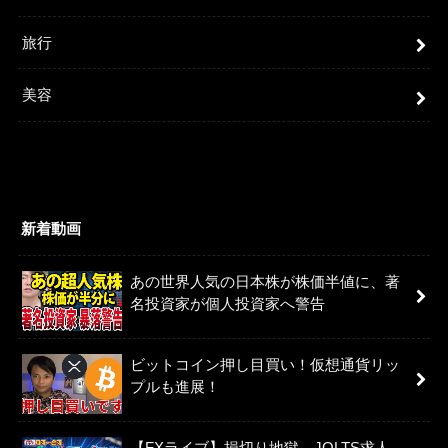
旅行
美容
新着動画
あの世界人気の日本株が株価半値に、著
名投資家が個人投資家へ警告
ビットコイン押し目買い！仮想通貨リッ
プルも進展！
【FXライブ】損切り地獄。JOLTS求人