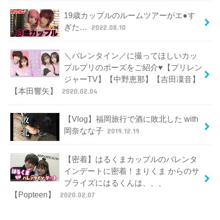
19歳カップルのルームツアーがエ●す
ぎた…
2022.08.10
＼バレンタイン／に撮ってほしいカッ
プルプリのポーズをご紹介♥【プリレン
ジャーTV】【中野恵那】【吉田凜音】
【本田響矢】
2020.02.04
【Vlog】福岡旅行で酒に敗北した with
岡奈なな子
2019.12.19
【密着】はるくまカップルのバレンタ
インデートに密着！まりくま からのサ
プライズにはるくんは、、、
【Popteen】
2020.02.07