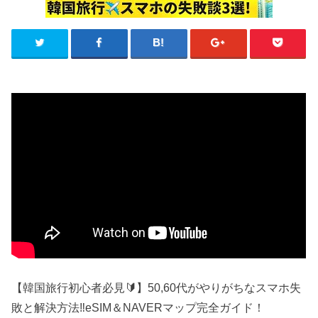
【韓国旅行初心者必見🔰】50,60代がやりがちなスマホ失
敗と解決方法‼️eSIM＆NAVERマップ完全ガイド！