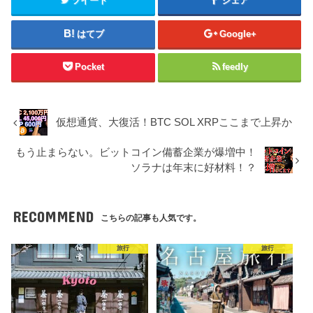
ツイート
シェア
はてブ
Google+
Pocket
feedly
仮想通貨、大復活！BTC SOL XRPここまで上昇か
もう止まらない。ビットコイン備蓄企業が爆増中！
ソラナは年末に好材料！？
RECOMMEND
こちらの記事も人気です。
旅行
旅行