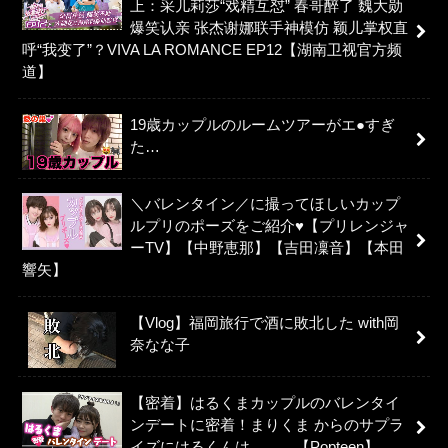
上：采儿莉莎“戏精互怼” 春哥醉了 魏大勋
爆笑认亲 张杰谢娜联手神模仿 颖儿掌权直
呼“我变了”？VIVA LA ROMANCE EP12【湖南卫视官方频
道】
19歳カップルのルームツアーがエ●すぎ
た…
＼バレンタイン／に撮ってほしいカップ
ルプリのポーズをご紹介♥【プリレンジャ
ーTV】【中野恵那】【吉田凜音】【本田
響矢】
【Vlog】福岡旅行で酒に敗北した with岡
奈なな子
【密着】はるくまカップルのバレンタイ
ンデートに密着！まりくま からのサプラ
イズにはるくんは、、、【Popteen】