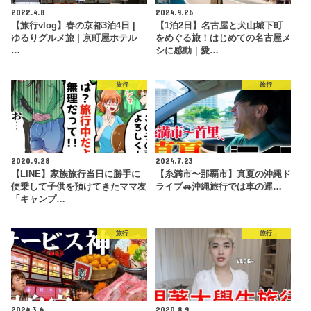
2022.4.8
2024.9.26
【旅行vlog】春の京都3泊4日 |
【1泊2日】名古屋と犬山城下町
ゆるりグルメ旅 | 京町屋ホテル
をめぐる旅！はじめての名古屋メ
…
シに感動｜愛…
旅行
旅行
2020.9.28
2024.7.23
【LINE】家族旅行当日に勝手に
【糸満市〜那覇市】真夏の沖縄ド
便乗して子供を預けてきたママ友
ライブ🚗沖縄旅行では車の運…
「キャンプ…
旅行
旅行
2024.3.6
2020.8.9