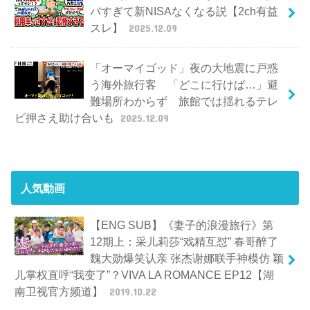
バすぎて新NISAなくなる説【2ch有益
スレ】
2025.12.09
「オーマイゴッド」夜の大地震に戸惑
う海外旅行客 「どこに行けば…」避
難場所わからず 旅館では揺れるテレ
ビ押さえ助け合いも
2025.12.09
人気動画
【ENG SUB】《妻子的浪漫旅行》第
12期上：采儿莉莎“戏精互怼” 春哥醉了
魏大勋爆笑认亲 张杰谢娜联手神模仿 颖
儿掌权直呼“我变了”？VIVA LA ROMANCE EP12【湖
南卫视官方频道】
2019.10.22