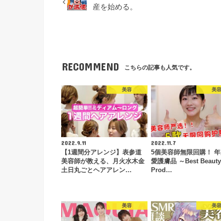
産を始める。
RECOMMEND
こちらの記事も人気です。
美容
美
2022.9.11
2022.11.7
【1週間分アレンジ】表参道
5個美容師無限回購！ 
美容師が教える、月火水木金
愛護膚品 ～Best Beauty
土日丸ごとヘアアレン…
Prod…
美容
美