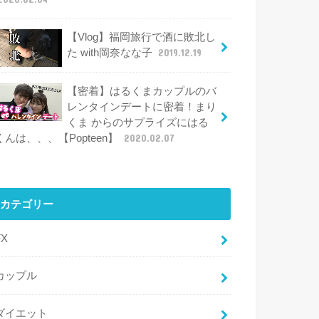
【Vlog】福岡旅行で酒に敗北し
た with岡奈なな子
2019.12.19
【密着】はるくまカップルのバ
レンタインデートに密着！まり
くま からのサプライズにはる
くんは、、、【Popteen】
2020.02.07
カテゴリー
FX
カップル
ダイエット