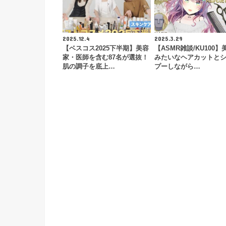
2025.12.4
2025.3.29
【ベスコス2025下半期】美容
【ASMR雑談/KU100】
家・医師を含む87名が選抜！
みたいなヘアカットと
肌の調子を底上…
プーしながら…