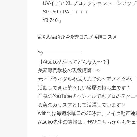
UVイデア XL プロテクショントーンアップ
SPF50＋PA＋＋＋＋
¥3,740 』
#購入品紹介 #優秀コスメ #神コスメ
💘————————
【Atsuko先生ってどんな人〜？】
美容専門学校の現役講師！✨
元々ブライダルや成人式でのヘアメイクや、
活動してきた華々しい経歴の持ち主です💄
自身のYouTubeチャンネルでもプロのテク
る美のカリスマとして活躍しています✨
withでは毎週水曜日の20時に、メイク動画
Atsuko先生の情報は、ぜひこちらからもチ