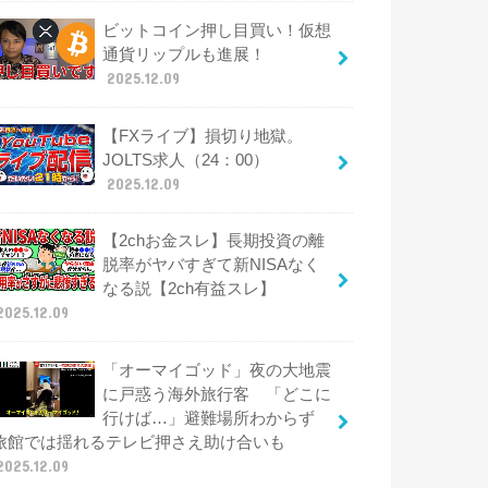
ビットコイン押し目買い！仮想
通貨リップルも進展！
2025.12.09
【FXライブ】損切り地獄。
JOLTS求人（24：00）
2025.12.09
【2chお金スレ】長期投資の離
脱率がヤバすぎて新NISAなく
なる説【2ch有益スレ】
2025.12.09
「オーマイゴッド」夜の大地震
に戸惑う海外旅行客 「どこに
行けば…」避難場所わからず
旅館では揺れるテレビ押さえ助け合いも
2025.12.09