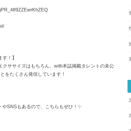
wYjPR_489ZZEwrKhZEQ
l/
ます！】
エクササイズはもちろん、with本誌掲載タレントの未公
ことをたくさん発信しています！
イトやSNSもあるので、こちらもぜひ！✨