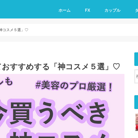
ホーム
FX
カップル
神コスメ５選」♡
ておすすめする「神コスメ５選」♡