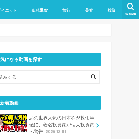
ダイエット
仮想通貨
旅行
美容
投資
search
気になる動画を探す
新着動画
あの世界人気の日本株が株価半
値に、著名投資家が個人投資家
へ警告
2025.12.09