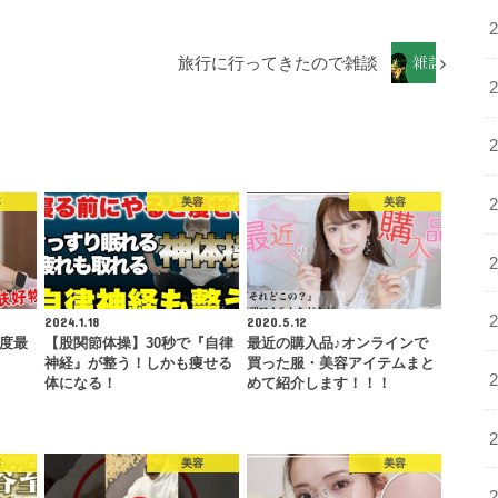
旅行に行ってきたので雑談
容
美容
美容
2024.1.18
2020.5.12
年度最
【股関節体操】30秒で『自律
最近の購入品♪オンラインで
神経』が整う！しかも痩せる
買った服・美容アイテムまと
体になる！
めて紹介します！！！
容
美容
美容