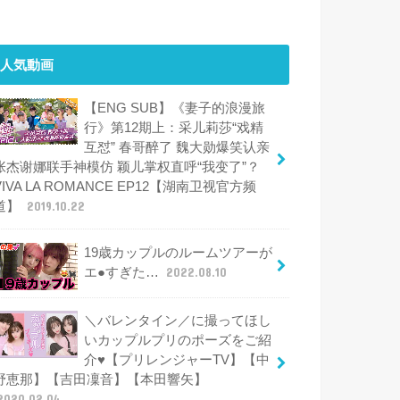
人気動画
【ENG SUB】《妻子的浪漫旅
行》第12期上：采儿莉莎“戏精
互怼” 春哥醉了 魏大勋爆笑认亲
张杰谢娜联手神模仿 颖儿掌权直呼“我变了”？
VIVA LA ROMANCE EP12【湖南卫视官方频
道】
2019.10.22
19歳カップルのルームツアーが
エ●すぎた…
2022.08.10
＼バレンタイン／に撮ってほし
いカップルプリのポーズをご紹
介♥【プリレンジャーTV】【中
野恵那】【吉田凜音】【本田響矢】
2020.02.04