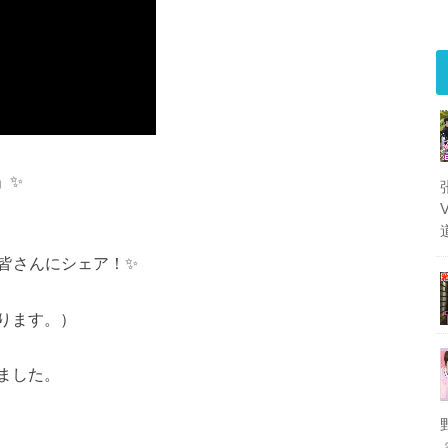
」✨
を皆さんにシェア！✨
ります。）
ました。