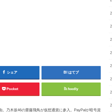
シェア
はてブ
Pocket
feedly
。乃木坂46の齋藤飛鳥が仮想通貨に参入。PayPalが暗号資