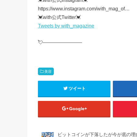
https://www.instagram.com/with_mag_of…
💓with公式Twitter💓
Tweets by with_magazine
💘————————
美容
ツイート
Google+
ビットコインが下落したが今が底の理由