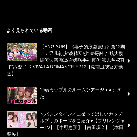
よく見られている動画
【ENG SUB】《妻子的浪漫旅行》第12期
上：采儿莉莎“戏精互怼” 春哥醉了 魏大勋
爆笑认亲 张杰谢娜联手神模仿 颖儿掌权直
呼“我变了”？VIVA LA ROMANCE EP12【湖南卫视官方频
道】
19歳カップルのルームツアーがエ●すぎ
た…
＼バレンタイン／に撮ってほしいカップ
ルプリのポーズをご紹介♥【プリレンジャ
ーTV】【中野恵那】【吉田凜音】【本田
響矢】