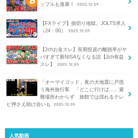
ップルも進展！
2025.12.09
【FXライブ】損切り地獄。JOLTS求人
（24：00）
2025.12.09
【2chお金スレ】長期投資の離脱率がヤ
バすぎて新NISAなくなる説【2ch有益
スレ】
2025.12.09
「オーマイゴッド」夜の大地震に戸惑
う海外旅行客 「どこに行けば…」避
難場所わからず 旅館では揺れるテレ
ビ押さえ助け合いも
2025.12.09
人気動画