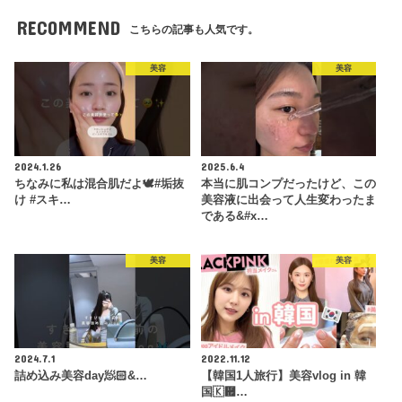
RECOMMEND
こちらの記事も人気です。
美容
美容
2024.1.26
2025.6.4
ちなみに私は混合肌だよ🕊️#垢抜
本当に肌コンプだったけど、この
け #スキ…
美容液に出会って人生変わったま
である&#x…
美容
美容
2024.7.1
2022.11.12
詰め込み美容day🧖🏻‍&…
【韓国1人旅行】美容vlog in 韓
国🇰἟…