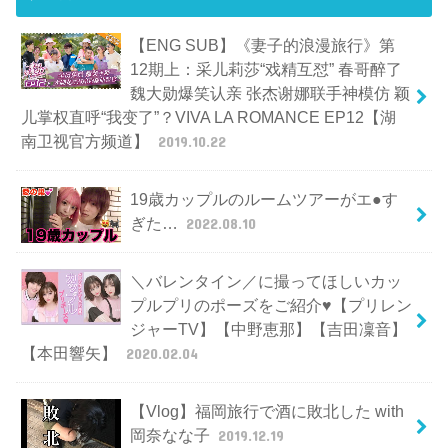
【ENG SUB】《妻子的浪漫旅行》第
12期上：采儿莉莎“戏精互怼” 春哥醉了
魏大勋爆笑认亲 张杰谢娜联手神模仿 颖
儿掌权直呼“我变了”？VIVA LA ROMANCE EP12【湖
南卫视官方频道】
2019.10.22
19歳カップルのルームツアーがエ●す
ぎた…
2022.08.10
＼バレンタイン／に撮ってほしいカッ
プルプリのポーズをご紹介♥【プリレン
ジャーTV】【中野恵那】【吉田凜音】
【本田響矢】
2020.02.04
【Vlog】福岡旅行で酒に敗北した with
岡奈なな子
2019.12.19