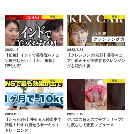
美容
美容
2023.1.2
2023.7.25
【前編】インドで美容院をチェー
【クレンジング/洗顔】美容マニ
ン展開したい！【石川 龍毅】
ア小原正子が実践するクレンジン
[359人目]…
グを紹介！美…
美容
美容
2024.2.29
2025.8.15
【たった2分】痩せる人続出中で
デパコス超えのプチプラリップ⁉︎
話題！10キロ痩せるサーキット
忖度なしで正直レビュー #…
トレーニング！