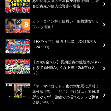
あの世界人気の日本株が株価半値に、著
名投資家が個人投資家へ警告
ビットコイン押し目買い！仮想通貨リッ
プルも進展！
【FXライブ】損切り地獄。JOLTS求人
（24：00）
【2chお金スレ】長期投資の離脱率がヤバ
すぎて新NISAなくなる説【2ch有益ス
レ】
「オーマイゴッド」夜の大地震に戸惑う
海外旅行客 「どこに行けば…」避難場
所わからず 旅館では揺れるテレビ押さ
え助け合いも