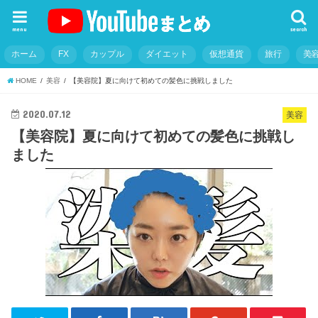
menu
search
ホーム
FX
カップル
ダイエット
仮想通貨
旅行
美
HOME
美容
【美容院】夏に向けて初めての髪色に挑戦しました
2020.07.12
美容
【美容院】夏に向けて初めての髪色に挑戦し
ました