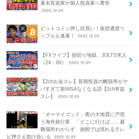
著名投資家が個人投資家へ警告
2025.12.09
ビットコイン押し目買い！仮想通貨リ
ップルも進展！
2025.12.09
【FXライブ】損切り地獄。JOLTS求人
（24：00）
2025.12.09
【2chお金スレ】長期投資の離脱率がヤ
バすぎて新NISAなくなる説【2ch有益
スレ】
2025.12.09
「オーマイゴッド」夜の大地震に戸惑
う海外旅行客 「どこに行けば…」避
難場所わからず 旅館では揺れるテレ
ビ押さえ助け合いも
2025.12.09