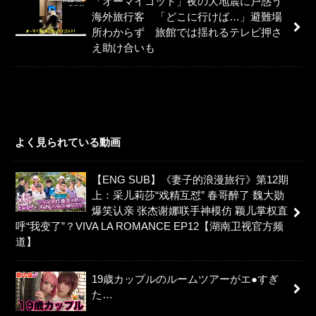
「オーマイゴッド」夜の大地震に戸惑う
海外旅行客 「どこに行けば…」避難場
所わからず 旅館では揺れるテレビ押さ
え助け合いも
よく見られている動画
【ENG SUB】《妻子的浪漫旅行》第12期
上：采儿莉莎“戏精互怼” 春哥醉了 魏大勋
爆笑认亲 张杰谢娜联手神模仿 颖儿掌权直
呼“我变了”？VIVA LA ROMANCE EP12【湖南卫视官方频
道】
19歳カップルのルームツアーがエ●すぎ
た…