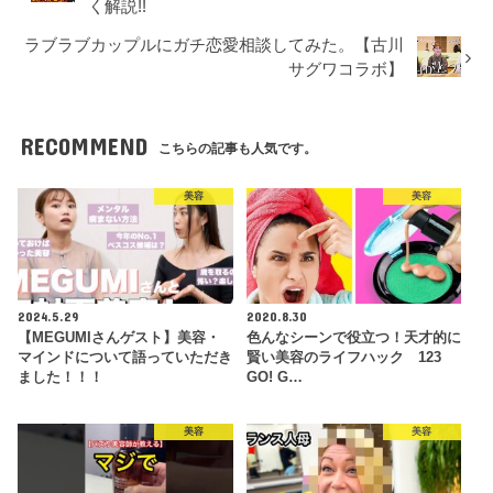
く解説!!
ラブラブカップルにガチ恋愛相談してみた。【古川
サグワコラボ】
RECOMMEND
こちらの記事も人気です。
美容
美容
2024.5.29
2020.8.30
【MEGUMIさんゲスト】美容・
色んなシーンで役立つ！天才的に
マインドについて語っていただき
賢い美容のライフハック 123
ました！！！
GO! G…
美容
美容