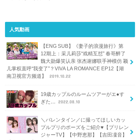
人気動画
【ENG SUB】《妻子的浪漫旅行》第
12期上：采儿莉莎“戏精互怼” 春哥醉了
魏大勋爆笑认亲 张杰谢娜联手神模仿 颖
儿掌权直呼“我变了”？VIVA LA ROMANCE EP12【湖
南卫视官方频道】
2019.10.22
19歳カップルのルームツアーがエ●す
ぎた…
2022.08.10
＼バレンタイン／に撮ってほしいカッ
プルプリのポーズをご紹介♥【プリレン
ジャーTV】【中野恵那】【吉田凜音】