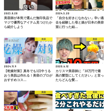
2023.8.28
2024.5.20
美容師が本気で選んだ無印良品で
「自分を好きになれない」辛い過
マジで優秀なアイテム見つけたか
去を経験した母と娘が日本の美容
ら紹介しよう
室に行った結…
美容
美容
2024.11.9
2020.6.12
【乾燥対策】真冬でも1日中うる
カリスマ美容師に「10万円で最
おう美肌は作れる！美容のプロが
高の髪型にしてください」と言っ
おすすめコス…
たらどんな髪…
美容
美容