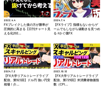
2022.4.4
2024.7.4
FXブレイクした後の方が勝率が
【FXライブ】指標もないからゲ
圧倒的に高まる【日刊チャート見
ームでもしながら値動きを見つめ
える化202…
る #かぐ億FX
FX
FX
2024.7.2
2023.10.12
【FX大学リアルトレードライブ
【FX大学リアルトレードライブ
配信、第923回】ドル円 強い円安
配信、第729回】米消費者物価指
相場！介…
数（CPI…