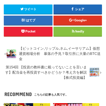
ツイート
シェア
はてブ
Google+
Pocket
feedly
【ビットコイン,リップル,ネム,イーサリアム】仮想
通貨相場分析 暴落の予兆？取引所に大量のBTC送
金
第154回 【投資の教科書に載ってないことを言いま
す】配当金を再投資すべきかどうか？考え方を解説
【株式投資編】
RECOMMEND
こちらの記事も人気です。
FX
FX