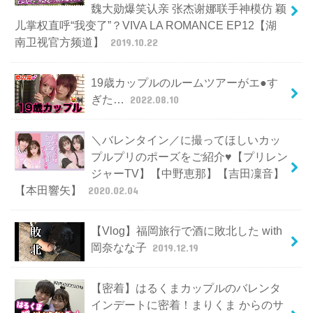
魏大勋爆笑认亲 张杰谢娜联手神模仿 颖
儿掌权直呼“我变了”？VIVA LA ROMANCE EP12【湖
南卫视官方频道】
2019.10.22
19歳カップルのルームツアーがエ●す
ぎた…
2022.08.10
＼バレンタイン／に撮ってほしいカッ
プルプリのポーズをご紹介♥【プリレン
ジャーTV】【中野恵那】【吉田凜音】
【本田響矢】
2020.02.04
【Vlog】福岡旅行で酒に敗北した with
岡奈なな子
2019.12.19
【密着】はるくまカップルのバレンタ
インデートに密着！まりくま からのサ