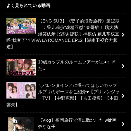
よく見られている動画
【ENG SUB】《妻子的浪漫旅行》第12期
上：采儿莉莎“戏精互怼” 春哥醉了 魏大勋
爆笑认亲 张杰谢娜联手神模仿 颖儿掌权直
呼“我变了”？VIVA LA ROMANCE EP12【湖南卫视官方频
道】
19歳カップルのルームツアーがエ●すぎ
た…
＼バレンタイン／に撮ってほしいカップ
ルプリのポーズをご紹介♥【プリレンジャ
ーTV】【中野恵那】【吉田凜音】【本田
響矢】
【Vlog】福岡旅行で酒に敗北した with岡
奈なな子