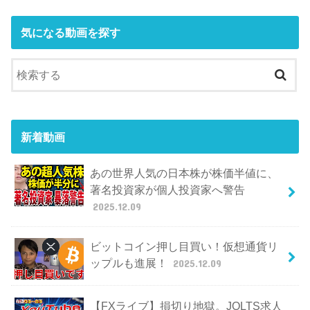
気になる動画を探す
新着動画
あの世界人気の日本株が株価半値に、
著名投資家が個人投資家へ警告
2025.12.09
ビットコイン押し目買い！仮想通貨リ
ップルも進展！
2025.12.09
【FXライブ】損切り地獄。JOLTS求人