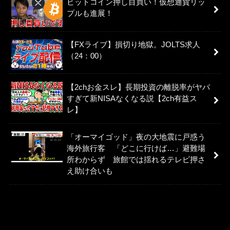
ビットコイン押し目買い！仮想通貨リッ
プルも進展！
【FXライブ】損切り地獄。JOLTS求人
（24：00）
【2chお金スレ】長期投資の離脱率がヤバ
すぎて新NISAなくなる説【2ch有益ス
レ】
「オーマイゴッド」夜の大地震に戸惑う
海外旅行客 「どこに行けば…」避難場
所わからず 旅館では揺れるテレビ押さ
え助け合いも