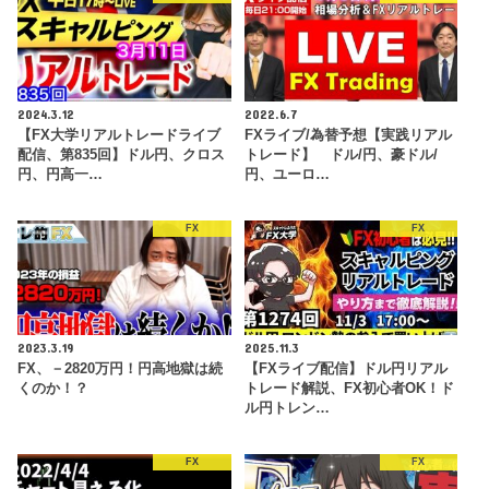
2024.3.12
2022.6.7
【FX大学リアルトレードライブ
FXライブ/為替予想【実践リアル
配信、第835回】ドル円、クロス
トレード】 ドル/円、豪ドル/
円、円高一…
円、ユーロ…
FX
FX
2023.3.19
2025.11.3
FX、－2820万円！円高地獄は続
【FXライブ配信】ドル円リアル
くのか！？
トレード解説、FX初心者OK！ド
ル円トレン…
FX
FX