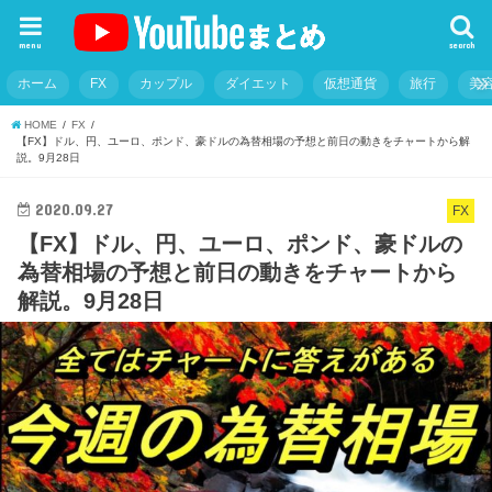
menu
search
ホーム
FX
カップル
ダイエット
仮想通貨
旅行
美
HOME
FX
【FX】ドル、円、ユーロ、ポンド、豪ドルの為替相場の予想と前日の動きをチャートから解
説。9月28日
2020.09.27
FX
【FX】ドル、円、ユーロ、ポンド、豪ドルの
為替相場の予想と前日の動きをチャートから
解説。9月28日