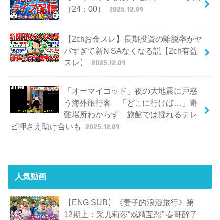
（24：00）
2025.12.09
【2chお金スレ】長期投資の離脱率がヤ
バすぎて新NISAなくなる説【2ch有益
スレ】
2025.12.09
「オーマイゴッド」夜の大地震に戸惑
う海外旅行客 「どこに行けば…」避
難場所わからず 旅館では揺れるテレ
ビ押さえ助け合いも
2025.12.09
人気動画
【ENG SUB】《妻子的浪漫旅行》第
12期上：采儿莉莎“戏精互怼” 春哥醉了