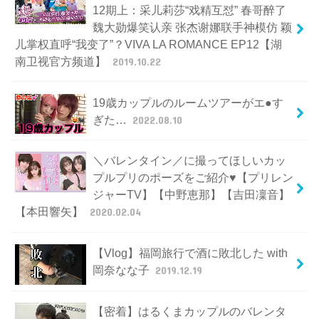
12期上：采儿莉莎“戏精互怼” 春哥醉了
魏大勋爆笑认亲 张杰谢娜联手神模仿 颖
儿掌权直呼“我变了”？VIVA LA ROMANCE EP12【湖
南卫视官方频道】
2019.10.22
19歳カップルのルームツアーがエ●す
ぎた…
2022.08.10
＼バレンタイン／に撮ってほしいカッ
プルプリのポーズをご紹介♥【プリレン
ジャーTV】【中野恵那】【吉田凜音】
【本田響矢】
2020.02.04
【Vlog】福岡旅行で酒に敗北した with
岡奈なな子
2019.12.19
【密着】はるくまカップルのバレンタ