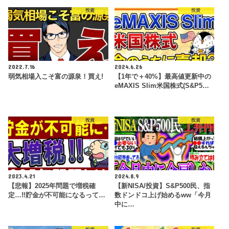
投資
投資
2022.7.16
2024.6.26
弱気相場入こそ富の源泉！買え!
【1年で＋40%】最高値更新中の
eMAXIS Slim米国株式(S&P5…
投資
投資
2023.4.21
2024.8.9
【悲報】2025年問題で増税確
【新NISA/投資】S&P500民、指
定…‼貯金が不可能になるって…
数ドンドコ上げ始めるww「今月
中に…