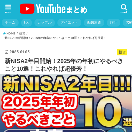
menu
search
ホーム
FX
カップル
ダイエット
仮想通貨
旅行
美
HOME
投資
新NISA2年目開始！2025年の年初にやるべきこと10選！これやれば超優秀！
2025.01.03
投資
新NISA2年目開始！2025年の年初にやるべき
こと10選！これやれば超優秀！