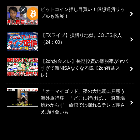
ビットコイン押し目買い！仮想通貨リッ
プルも進展！
【FXライブ】損切り地獄。JOLTS求人
（24：00）
【2chお金スレ】長期投資の離脱率がヤバ
すぎて新NISAなくなる説【2ch有益ス
レ】
「オーマイゴッド」夜の大地震に戸惑う
海外旅行客 「どこに行けば…」避難場
所わからず 旅館では揺れるテレビ押さ
え助け合いも