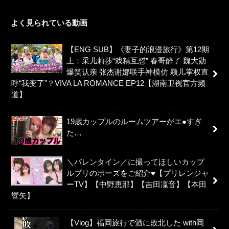
よく見られている動画
【ENG SUB】《妻子的浪漫旅行》第12期
上：采儿莉莎“戏精互怼” 春哥醉了 魏大勋
爆笑认亲 张杰谢娜联手神模仿 颖儿掌权直
呼“我变了”？VIVA LA ROMANCE EP12【湖南卫视官方频
道】
19歳カップルのルームツアーがエ●すぎ
た…
＼バレンタイン／に撮ってほしいカップ
ルプリのポーズをご紹介♥【プリレンジャ
ーTV】【中野恵那】【吉田凜音】【本田
響矢】
【Vlog】福岡旅行で酒に敗北した with岡