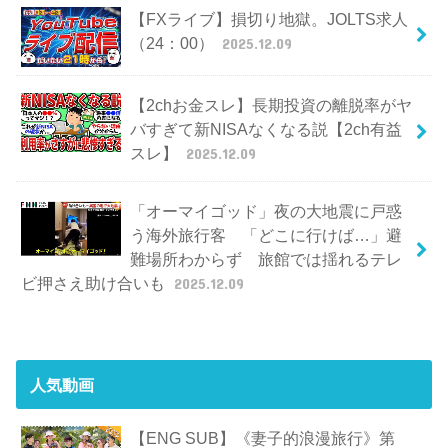
【FXライブ】損切り地獄。JOLTS求人
（24：00）
2025.12.09
【2chお金スレ】長期投資の離脱率がヤ
バすぎて新NISAなくなる説【2ch有益
スレ】
2025.12.09
「オーマイゴッド」夜の大地震に戸惑
う海外旅行客 「どこに行けば…」避
難場所わからず 旅館では揺れるテレ
ビ押さえ助け合いも
2025.12.09
人気動画
【ENG SUB】《妻子的浪漫旅行》第