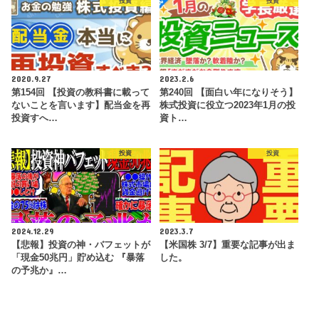
投資
投資
2020.9.27
2023.2.6
第154回 【投資の教科書に載って
第240回 【面白い年になりそう】
ないことを言います】配当金を再
株式投資に役立つ2023年1月の投
投資すへ…
資ト…
投資
投資
2024.12.29
2023.3.7
【悲報】投資の神・バフェットが
【米国株 3/7】重要な記事が出ま
「現金50兆円」貯め込む 『暴落
した。
の予兆か』…