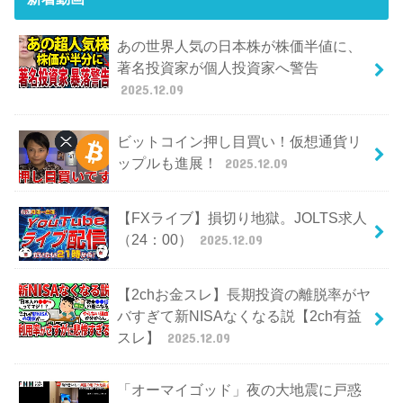
あの世界人気の日本株が株価半値に、
著名投資家が個人投資家へ警告
2025.12.09
ビットコイン押し目買い！仮想通貨リ
ップルも進展！
2025.12.09
【FXライブ】損切り地獄。JOLTS求人
（24：00）
2025.12.09
【2chお金スレ】長期投資の離脱率がヤ
バすぎて新NISAなくなる説【2ch有益
スレ】
2025.12.09
「オーマイゴッド」夜の大地震に戸惑