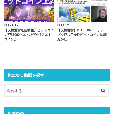
2024.9.26
2020.1.7
【仮想通貨最新情報】ビットコイ
【仮想通貨】BTC・XRP リッ
ン7万8000ドルへ上昇か?アルト
プル押し目か!?ビットコインは85
コインが…
万が抵…
気になる動画を探す
新着動画