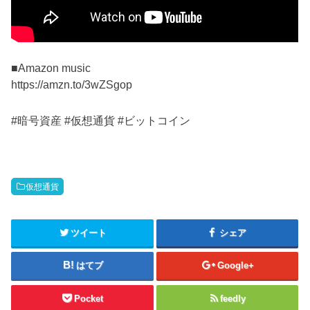
■Amazon music
https://amzn.to/3wZSgop
#暗号資産 #仮想通貨 #ビットコイン
仮想通貨
ツイート
シェア
はてブ
Google+
Pocket
feedly