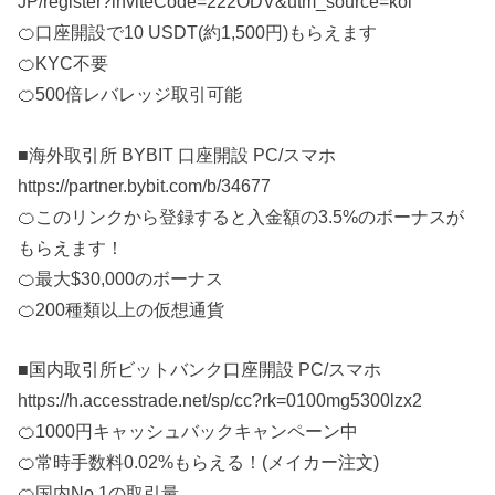
JP/register?inviteCode=222ODV&utm_source=kol
🍊口座開設で10 USDT(約1,500円)もらえます
🍊KYC不要
🍊500倍レバレッジ取引可能
■海外取引所 BYBIT 口座開設 PC/スマホ
https://partner.bybit.com/b/34677
🍊このリンクから登録すると入金額の3.5%のボーナスが
もらえます！
🍊最大$30,000のボーナス
🍊200種類以上の仮想通貨
■国内取引所ビットバンク口座開設 PC/スマホ
https://h.accesstrade.net/sp/cc?rk=0100mg5300lzx2
🍊1000円キャッシュバックキャンペーン中
🍊常時手数料0.02%もらえる！(メイカー注文)
🍊国内No.1の取引量