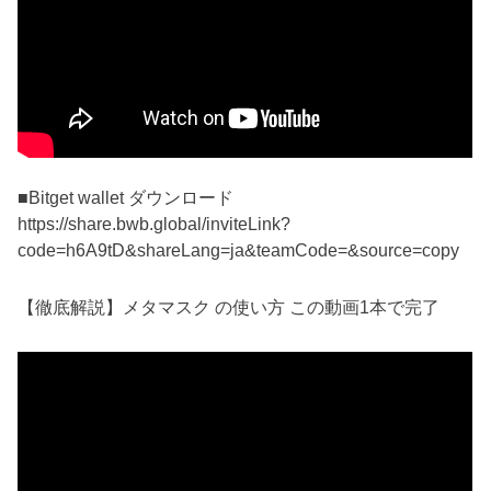
■Bitget wallet ダウンロード
https://share.bwb.global/inviteLink?
code=h6A9tD&shareLang=ja&teamCode=&source=copy
【徹底解説】メタマスク の使い方 この動画1本で完了