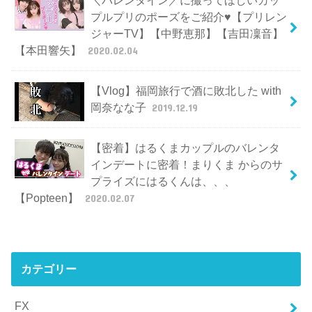
＼バレンタイン／に撮ってほしいカッ
プルプリのポーズをご紹介♥【プリレン
ジャーTV】【中野恵那】【吉田凜音】
【本田響矢】
2020.02.04
【Vlog】福岡旅行で酒に敗北した with
岡奈なな子
2019.12.19
【密着】はるくまカップルのバレンタ
インデートに密着！まりくま からのサ
プライズにはるくんは、、、
【Popteen】
2020.02.07
カテゴリー
FX