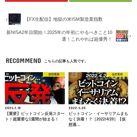
【FX生配信】地獄の米ISM製造業指数
新NISA2年目開始！2025年の年初にやるべきこと10
選！これやれば超優秀！
RECOMMEND
こちらの記事も人気です。
仮想通貨
仮想通貨
2024.3.18
2022.4.28
【重要】ビットコイン反発スター
ビットコイン・イーサリアムまも
ト！超重要な1週間が始まる！
なく決着！？［2022/4/28］【仮
想通…