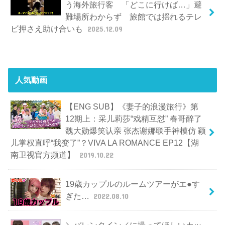
う海外旅行客 「どこに行けば…」避
難場所わからず 旅館では揺れるテレ
ビ押さえ助け合いも
2025.12.09
人気動画
【ENG SUB】《妻子的浪漫旅行》第
12期上：采儿莉莎“戏精互怼” 春哥醉了
魏大勋爆笑认亲 张杰谢娜联手神模仿 颖
儿掌权直呼“我变了”？VIVA LA ROMANCE EP12【湖
南卫视官方频道】
2019.10.22
19歳カップルのルームツアーがエ●す
ぎた…
2022.08.10