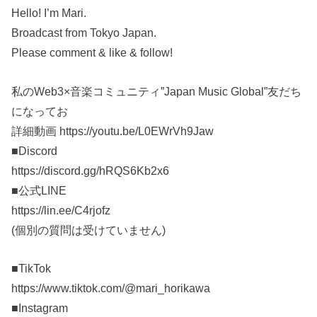
Hello! I’m Mari.
Broadcast from Tokyo Japan.
Please comment & like & follow!
私のWeb3×音楽コミュニティ”Japan Music Global”友だち
になってお
詳細動画 https://youtu.be/L0EWrVh9Jaw
■Discord
https://discord.gg/hRQS6Kb2x6
■公式LINE
https://lin.ee/C4rjofz
(個別の質問は受けていません)
■TikTok
https://www.tiktok.com/@mari_horikawa
■Instagram